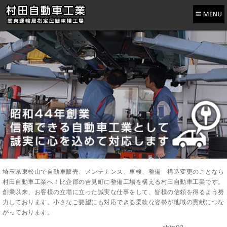
埼玉県東松山で自動車販売、メンテナンス、車検、整備 構造変更のことなら
村田自動車工業へ！比企郡の吉見町に整備工場を構える村田自動車工業です。
創業以来、お客様の立場に立った誠実な仕事をして、皆様の信頼を得るよう努
力しております。小さなご要望にも対応できる柔軟な姿勢が地域の貢献につな
がっております。